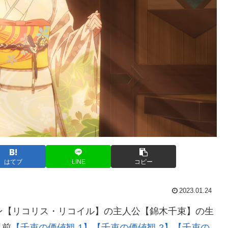
はてブ
LINE
コピー
2023.01.24
ション【リコリス・リコイル】の主人公【錦木千束】の生
以前
【千束の価値観 1】
【千束の価値観 2】
【千束の