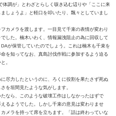
で体調が」とわざとらしく咳き込む辺りや「ここに来
しましょうよ」と軽口を叩いたり、飄々としていまし
フカメラを渡します。一目見て千束の表情が変わり
ラでした。楠木いわく、情報漏洩阻止の為に回収して
DAが保管していたのでしょう。これは楠木も千束を
寿命を知ってなお、真島討伐作戦に参加するよう迫る
かと。
めに尽力したというのに、ろくに役割を果たさず死ぬ
しさを垣間見たような気がします。
たなら、このような破壊工作はしなかったはずで
訴えるようでした。しかし千束の意見は変わりませ
とカメラを持って席を立ちます。「話は終わっていな