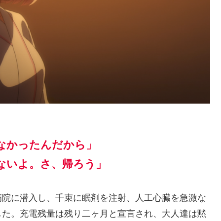
なかったんだから」
ないよ。さ、帰ろう」
院に潜入し、千束に眠剤を注射、人工心臓を急激な
した。充電残量は残り二ヶ月と宣言され、大人達は黙