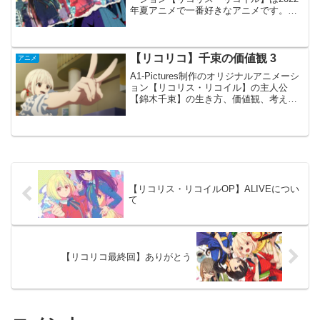
年夏アニメで一番好きなアニメです。ア
ニメ放送後は【#リコリコ】で毎回トレン
ド入りしていて、時折ネタバレもトレン
ド入りする程です。 アニメ1話冒頭に
て、...
【リコリコ】千束の価値観 3
アニメ
A1-Pictures制作のオリジナルアニメーシ
ョン【リコリス・リコイル】の主人公
【錦木千束】の生き方、価値観、考え方
で印象に残ったものを以前【千束の価値
観 1】と【千束の価値観 2】で書かせてい
ただきました。 今回もその続きです。
毎日毎日...
【リコリス・リコイルOP】ALIVEについ
て
【リコリコ最終回】ありがとう