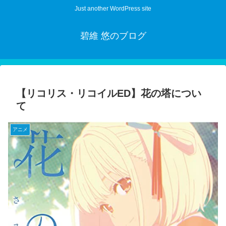
Just another WordPress site
碧維 悠のブログ
【リコリス・リコイルED】花の塔につい
て
アニメ