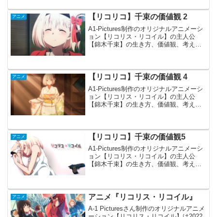
ロからすぐ歌い出しにて、リコラジの方
でも言われていましたが、Aメロが「利己
【リコリコ】千束の価値観 2
アニメ
的」Bメロ...
A1-Pictures制作のオリジナルアニメーシ
ョン【リコリス・リコイル】の主人公
【錦木千束】の生き方、価値観、考え方
で印象に残ったものを以前【リコリコ】
千里の価値観 1で書かせていただきまし
た。 今回はその続きです。毎日毎日、
生きることに...
【リコリコ】千束の価値観 4
アニメ
A1-Pictures制作のオリジナルアニメーシ
ョン【リコリス・リコイル】の主人公
【錦木千束】の生き方、価値観、考え方
で印象に残ったものを以前【千束の価値
観 1】【千束の価値観 2】【千束の価値観
3】で書かせていただきました。 今回も
またそ...
【リコリコ】千束の価値観5
アニメ
A1-Pictures制作のオリジナルアニメーシ
ョン【リコリス・リコイル】の主人公
【錦木千束】の生き方、価値観、考え方
で印象に残ったものを以前【千束の価値
観 1】【千束の価値観 2】【千束の価値観
3】【千束の価値観4】で書かせていただ
きまし...
アニメ『リコリス・リコイル』
アニメ
A-1 Picturesさん制作のオリジナルアニメ
ーション【リコリス・リコイル】は2022