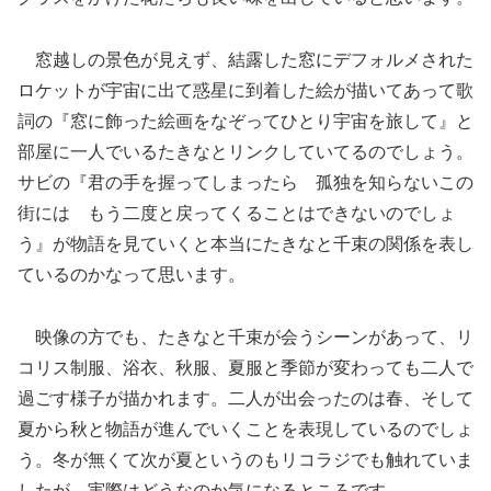
窓越しの景色が見えず、結露した窓にデフォルメされた
ロケットが宇宙に出て惑星に到着した絵が描いてあって歌
詞の『窓に飾った絵画をなぞってひとり宇宙を旅して』と
部屋に一人でいるたきなとリンクしていてるのでしょう。
サビの『君の手を握ってしまったら 孤独を知らないこの
街には もう二度と戻ってくることはできないのでしょ
う』が物語を見ていくと本当にたきなと千束の関係を表し
ているのかなって思います。
映像の方でも、たきなと千束が会うシーンがあって、リ
コリス制服、浴衣、秋服、夏服と季節が変わっても二人で
過ごす様子が描かれます。二人が出会ったのは春、そして
夏から秋と物語が進んでいくことを表現しているのでしょ
う。冬が無くて次が夏というのもリコラジでも触れていま
したが、実際はどうなのか気になるところです。