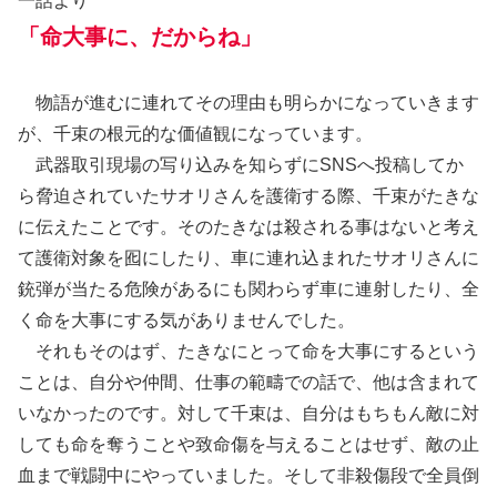
一話より
「命大事に、だからね」
物語が進むに連れてその理由も明らかになっていきます
が、千束の根元的な価値観になっています。
武器取引現場の写り込みを知らずにSNSへ投稿してか
ら脅迫されていたサオリさんを護衛する際、千束がたきな
に伝えたことです。そのたきなは殺される事はないと考え
て護衛対象を囮にしたり、車に連れ込まれたサオリさんに
銃弾が当たる危険があるにも関わらず車に連射したり、全
く命を大事にする気がありませんでした。
それもそのはず、たきなにとって命を大事にするという
ことは、自分や仲間、仕事の範疇での話で、他は含まれて
いなかったのです。対して千束は、自分はもちもん敵に対
しても命を奪うことや致命傷を与えることはせず、敵の止
血まで戦闘中にやっていました。そして非殺傷段で全員倒