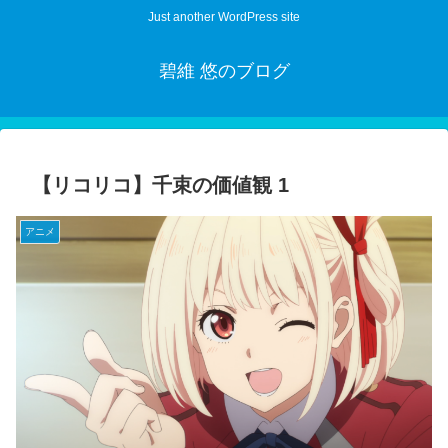
Just another WordPress site
碧維 悠のブログ
【リコリコ】千束の価値観 1
アニメ