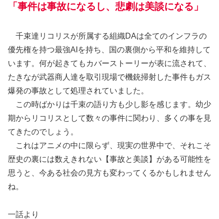
「事件は事故になるし、悲劇は美談になる」
千束達リコリスが所属する組織DAは全てのインフラの
優先権を持つ最強AIを持ち、国の裏側から平和を維持して
います。何が起きてもカバーストーリーが表に流されて、
たきなが武器商人達を取引現場で機銃掃射した事件もガス
爆発の事故として処理されていました。
この時ばかりは千束の語り方も少し影を感じます。幼少
期からリコリスとして数々の事件に関わり、多くの事を見
てきたのでしょう。
これはアニメの中に限らず、現実の世界中で、それこそ
歴史の裏には数えきれない【事故と美談】がある可能性を
思うと、今ある社会の見方も変わってくるかもしれません
ね。
一話より