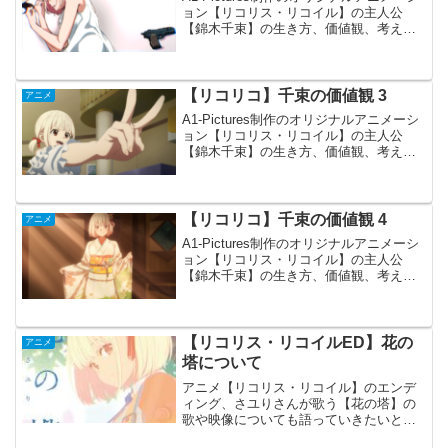
ョン【リコリス・リコイル】の主人公
【錦木千束】の生き方、価値観、考え方
で印象に残ったものを以前【千束の価値
観 1】【千束の価値観 2】【千束の価値観
3】【千束の価値観4】で書かせていただ
きまし...
【リコリコ】千束の価値観 3
アニメ
A1-Pictures制作のオリジナルアニメーシ
ョン【リコリス・リコイル】の主人公
【錦木千束】の生き方、価値観、考え方
で印象に残ったものを以前【千束の価値
観 1】と【千束の価値観 2】で書かせてい
ただきました。 今回もその続きです。
毎日毎日...
【リコリコ】千束の価値観 4
アニメ
A1-Pictures制作のオリジナルアニメーシ
ョン【リコリス・リコイル】の主人公
【錦木千束】の生き方、価値観、考え方
で印象に残ったものを以前【千束の価値
観 1】【千束の価値観 2】【千束の価値観
3】で書かせていただきました。 今回も
またそ...
【リコリス・リコイルED】花の
アニメ
塔について
アニメ【リコリス・リコイル】のエンデ
ィング、さユりさんが歌う【花の塔】の
歌や映像についても語っていきたいと思
います。 一言で言うなら、毎回エンデ