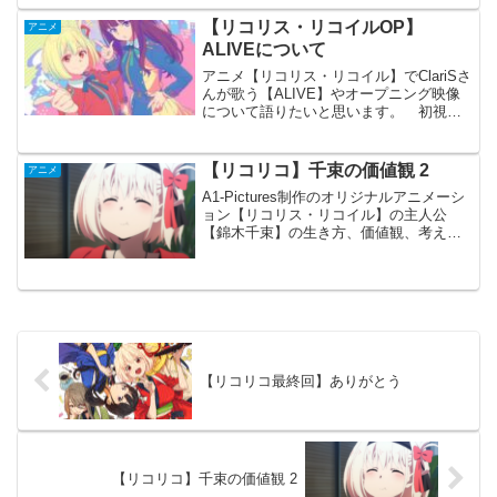
ィングの入り方が最高です。 一件落着
の大団円でも悲しい幕引きでも来週が待
【リコリス・リコイルOP】
アニメ
てないような続きが気にな...
ALIVEについて
アニメ【リコリス・リコイル】でClariSさ
んが歌う【ALIVE】やオープニング映像
について語りたいと思います。 初視聴
したのが本編二話からでした。 イント
ロからすぐ歌い出しにて、リコラジの方
でも言われていましたが、Aメロが「利己
【リコリコ】千束の価値観 2
アニメ
的」Bメロ...
A1-Pictures制作のオリジナルアニメーシ
ョン【リコリス・リコイル】の主人公
【錦木千束】の生き方、価値観、考え方
で印象に残ったものを以前【リコリコ】
千里の価値観 1で書かせていただきまし
た。 今回はその続きです。毎日毎日、
生きることに...
【リコリコ最終回】ありがとう
【リコリコ】千束の価値観 2