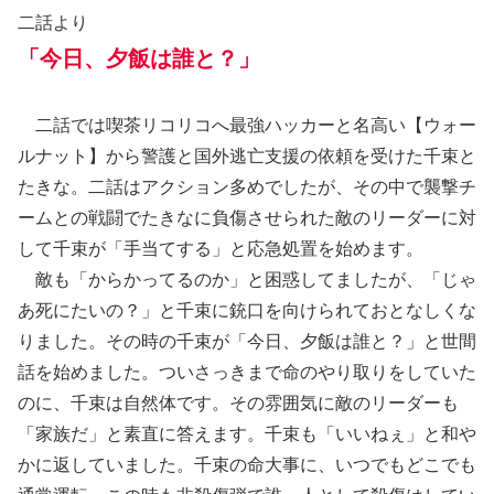
二話より
「今日、夕飯は誰と？」
二話では喫茶リコリコへ最強ハッカーと名高い【ウォー
ルナット】から警護と国外逃亡支援の依頼を受けた千束と
たきな。二話はアクション多めでしたが、その中で襲撃チ
ームとの戦闘でたきなに負傷させられた敵のリーダーに対
して千束が「手当てする」と応急処置を始めます。
敵も「からかってるのか」と困惑してましたが、「じゃ
あ死にたいの？」と千束に銃口を向けられておとなしくな
りました。その時の千束が「今日、夕飯は誰と？」と世間
話を始めました。ついさっきまで命のやり取りをしていた
のに、千束は自然体です。その雰囲気に敵のリーダーも
「家族だ」と素直に答えます。千束も「いいねぇ」と和や
かに返していました。千束の命大事に、いつでもどこでも