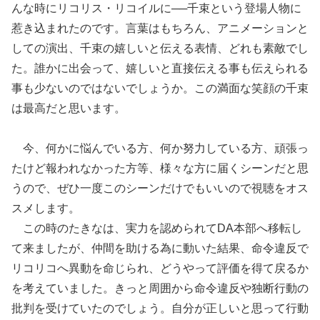
んな時にリコリス・リコイルに──千束という登場人物に
惹き込まれたのです。言葉はもちろん、アニメーションと
しての演出、千束の嬉しいと伝える表情、どれも素敵でし
た。誰かに出会って、嬉しいと直接伝える事も伝えられる
事も少ないのではないでしょうか。この満面な笑顔の千束
は最高だと思います。
今、何かに悩んでいる方、何か努力している方、頑張っ
たけど報われなかった方等、様々な方に届くシーンだと思
うので、ぜひ一度このシーンだけでもいいので視聴をオス
スメします。
この時のたきなは、実力を認められてDA本部へ移転し
て来ましたが、仲間を助ける為に動いた結果、命令違反で
リコリコへ異動を命じられ、どうやって評価を得て戻るか
を考えていました。きっと周囲から命令違反や独断行動の
批判を受けていたのでしょう。自分が正しいと思って行動